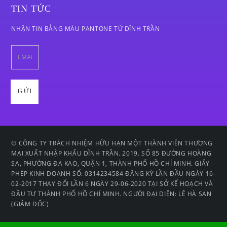
TIN TỨC
NHẬN TIN BẢNG MÀU PANTONE TỪ DĨNH TRẦN
© CÔNG TY TRÁCH NHIỆM HỮU HẠN MỘT THÀNH VIÊN THƯƠNG
MẠI XUẤT NHẬP KHẨU DĨNH TRẦN. 2019. SỐ 85 ĐƯỜNG HOÀNG
SA, PHƯỜNG ĐA KAO, QUẬN 1, THÀNH PHỐ HỒ CHÍ MINH. GIẤY
PHÉP KINH DOANH SỐ: 0314234584 ĐĂNG KÝ LẦN ĐẦU NGÀY 16-
02-2017 THAY ĐỔI LẦN 6 NGÀY 29-06-2020 TẠI SỞ KẾ HOẠCH VÀ
ĐẦU TƯ THÀNH PHỐ HỒ CHÍ MINH. NGƯỜI ĐẠI DIỆN: LÊ HÀ SAN
(GIÁM ĐỐC)