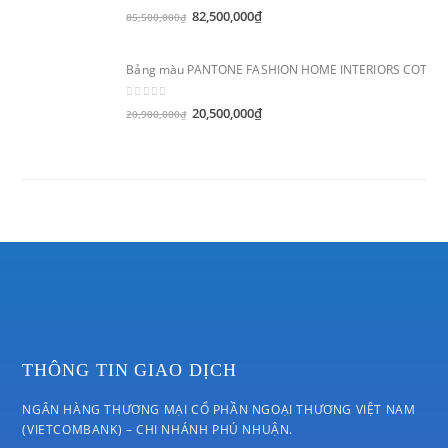
0
out of 5
82,500,000
₫
85,500,000
₫
Bảng màu PANTONE FASHION HOME INTERIORS COTTON
0
out of 5
20,500,000
₫
20,900,000
₫
THÔNG TIN GIAO DỊCH
NGÂN HÀNG THƯƠNG MẠI CỔ PHẦN NGOẠI THƯƠNG VIỆT NAM
(VIETCOMBANK) – CHI NHÁNH PHÚ NHUẬN.