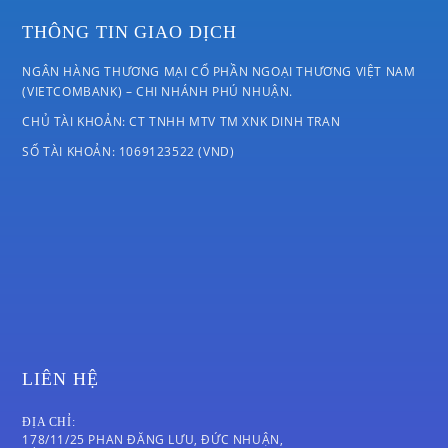
THÔNG TIN GIAO DỊCH
NGÂN HÀNG THƯƠNG MẠI CỔ PHẦN NGOẠI THƯƠNG VIỆT NAM
(VIETCOMBANK) – CHI NHÁNH PHÚ NHUẬN.
CHỦ TÀI KHOẢN: CT TNHH MTV TM XNK DINH TRAN
SỐ TÀI KHOẢN: 1069123522 (VND)
LIÊN HỆ
ĐỊA CHỈ:
178/11/25 PHAN ĐĂNG LƯU, ĐỨC NHUẬN,