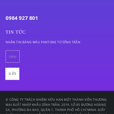
0984 927 801
TIN TỨC
NHẬN TIN BẢNG MÀU PANTONE TỪ DĨNH TRẦN
© CÔNG TY TRÁCH NHIỆM HỮU HẠN MỘT THÀNH VIÊN THƯƠNG
MẠI XUẤT NHẬP KHẨU DĨNH TRẦN. 2019. SỐ 85 ĐƯỜNG HOÀNG
SA, PHƯỜNG ĐA KAO, QUẬN 1, THÀNH PHỐ HỒ CHÍ MINH. GIẤY