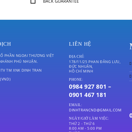
BACK GUARANTEE
DỊCH
LIÊN HỆ
Ổ PHẦN NGOẠI THƯƠNG VIỆT
ĐỊA CHỈ:
 NHÁNH PHÚ NHUẬN.
178/11/25 PHAN ĐĂNG LƯU,
ĐỨC NHUẬN,
MTV TM XNK DINH TRAN
HỒ CHÍ MINH
 (VND)
PHONE:
0984 927 801 –
0901 467 181
EMAIL:
DINHTRANCND@GMAIL.COM
NGÀY/GIỜ LÀM VIỆC:
THỨ 2 - THỨ 6
8:00 AM - 5:00 PM