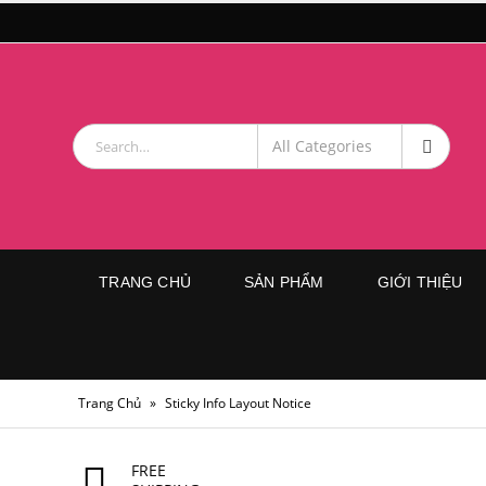
TRANG CHỦ
SẢN PHẨM
GIỚI THIỆU
Trang Chủ
»
Sticky Info Layout Notice
FREE