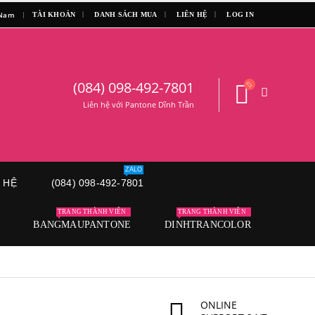
|
 Nam
TÀI KHOẢN
DANH SÁCH MUA
LIÊN HỆ
LOG IN
(084) 098-492-7801
Liên hệ với Pantone Dĩnh Trần
ZALO
N HỆ
(084) 098-492-7801
TRANG THÀNH VIÊN
TRANG THÀNH VIÊN
BANGMAUPANTONE
DINHTRANCOLOR
ONLINE