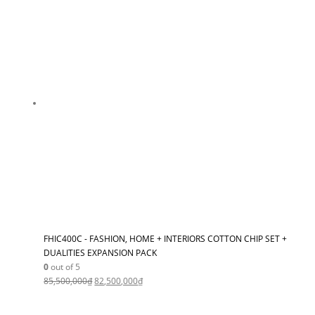
FHIC400C - FASHION, HOME + INTERIORS COTTON CHIP SET +
DUALITIES EXPANSION PACK
0
out of 5
85,500,000
₫
82,500,000
₫