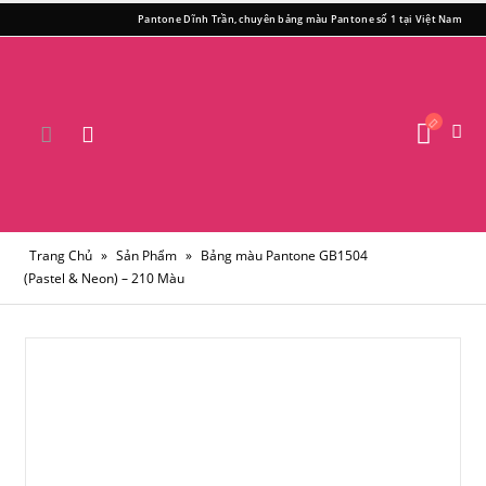
Pantone Dĩnh Trần, chuyên bảng màu Pantone số 1 tại Việt Nam
Trang Chủ
»
Sản Phẩm
»
Bảng màu Pantone GB1504
(Pastel & Neon) – 210 Màu
HOT