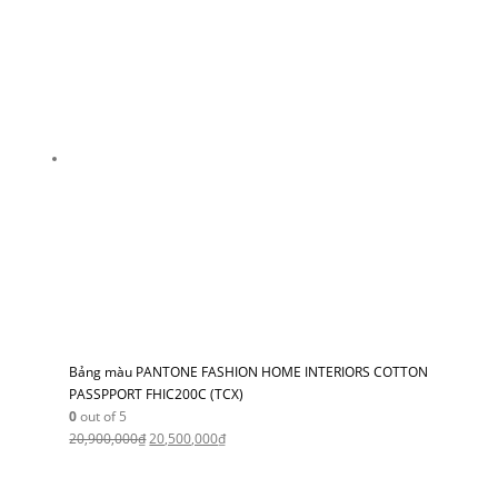
Bảng màu PANTONE FASHION HOME INTERIORS COTTON
PASSPPORT FHIC200C (TCX)
0
out of 5
20,900,000
₫
20,500,000
₫