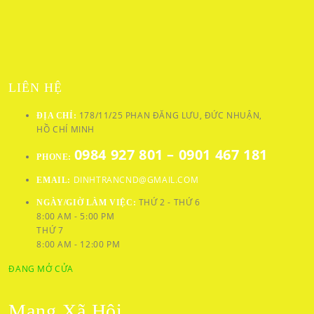
LIÊN HỆ
178/11/25 PHAN ĐĂNG LƯU, ĐỨC NHUẬN,
ĐỊA CHỈ:
HỒ CHÍ MINH
0984 927 801 – 0901 467 181
PHONE:
DINHTRANCND@GMAIL.COM
EMAIL:
THỨ 2 - THỨ 6
NGÀY/GIỜ LÀM VIỆC:
8:00 AM - 5:00 PM
THỨ 7
8:00 AM - 12:00 PM
ĐANG MỞ CỬA
Mạng Xã Hội