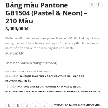
Bảng màu Pantone
GB1504 (Pastel & Neon) –
210 Màu
5,000,000
₫
Phiên bản đặc biệt củaPantone pastel & neon GG1504, loại này xé từng
miếng màu ra được vì trong cuốn này thì 1 màu copy thành 6 miếng và
đã cắt sẵn để tiện xé ra so màu hay đưa cho khách…
Xuất xứ: Mỹ
Thời hạn khuyên dùng: 18 tháng
AVAILABILITY:
HẾT HÀNG
MÃ:
GB1504-1
DANH MỤC:
PANTONE MÀU CHIP XÉ RỜI
,
PANTONE MÀU ĐẶC BIỆT
,
PANTONE MÀU IN ẤN
TỪ KHÓA:
PANTONE CHIP NEON
,
PANTONE CHIP PASTEL NEON
,
PANTONE CHIPS PASTEL & NEON COATED UNCOATED GB1504
,
PANTONE IN ẤN
THÊM VÀO DANH SÁCH MUỐN MUA