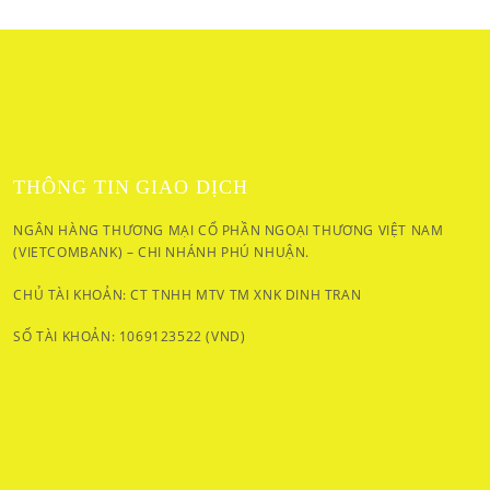
THÔNG TIN GIAO DỊCH
NGÂN HÀNG THƯƠNG MẠI CỔ PHẦN NGOẠI THƯƠNG VIỆT NAM
(VIETCOMBANK) – CHI NHÁNH PHÚ NHUẬN.
CHỦ TÀI KHOẢN: CT TNHH MTV TM XNK DINH TRAN
SỐ TÀI KHOẢN: 1069123522 (VND)