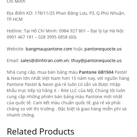
Chí Minh
Địa điểm KD: 178/11/25 Phan Đăng Lưu, P3, Q.Phú Nhuận,
TP.HCM
Hotline: Tại Hồ Chí Minh: 0984 927 801 – Đại lý tại Hà Nội:
0901 467 181 – 028 3995 6858 (60).
Website:
bangmaupantone.com
hoặc
pantonequocte.us
Email:
sales@dinhtran.com.vn
;
thuy@pantonequocte.us
Nhà cung cấp, mua bán bảng màu
Pantone
GB1504
Pastel
& Neon lớn nhất Việt Nam hơn 15 năm nay, với nguồn hàng
Pantone Pastel & Neon giá rẻ luôn có sẵn và được nhập
khẩu trực tiếp từ hãng X – Rite LLC của Mỹ, Chúng tôi luôn
cung cấp những phiên bản bảng màu Pantone mới nhất
của quốc tế. Cam kết màu chuẩn quốc tế, giá rẻ và phải
chăng so với thị trường . Đặc biệt là giao hàng miễn phí và
nhanh chóng.
Related Products