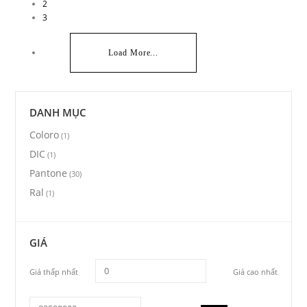
2
3
Load More...
DANH MỤC
Coloro
(1)
DIC
(1)
Pantone
(30)
Ral
(1)
GIÁ
Giá thấp nhất
Giá cao nhất