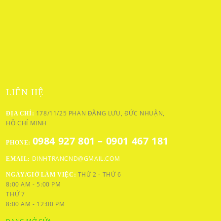
LIÊN HỆ
178/11/25 PHAN ĐĂNG LƯU, ĐỨC NHUẬN,
ĐỊA CHỈ:
HỒ CHÍ MINH
0984 927 801 – 0901 467 181
PHONE:
DINHTRANCND@GMAIL.COM
EMAIL:
THỨ 2 - THỨ 6
NGÀY/GIỜ LÀM VIỆC:
8:00 AM - 5:00 PM
THỨ 7
8:00 AM - 12:00 PM