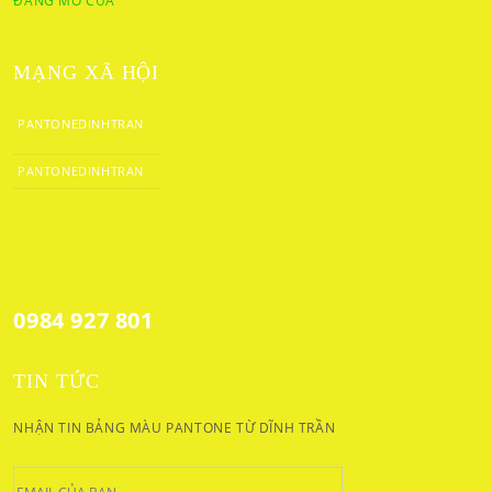
ĐANG MỞ CỬA
MẠNG XÃ HỘI
PANTONEDINHTRAN
PANTONEDINHTRAN
0984 927 801
TIN TỨC
NHẬN TIN BẢNG MÀU PANTONE TỪ DĨNH TRẦN