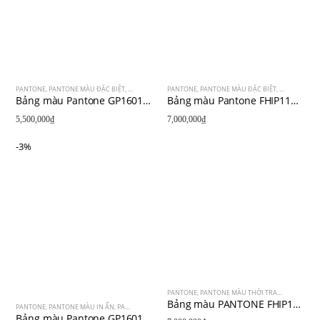
PANTONE
,
PANTONE MÀU ĐẶC BIỆT
,
PANTONE MÀU IN ẤN
PANTONE
,
PANTONE MÀU PHA
,
PANTONE MÀU ĐẶC BIỆT
,
PANTONE MÀ
Bảng màu Pantone GP1601COY26 (C&U) – 2026
Bảng màu Pantone FHIP110COY26 (TPG) – 2026
5,500,000
₫
7,000,000
₫
-3%
PANTONE
,
PANTONE MÀU THỜI TRANG- DA GIÀY
,
Bảng màu PANTONE FHIP110C (TPG) FASHION HOME COLOR GUIDE
PANTONE
,
PANTONE MÀU IN ẤN
,
PANTONE MÀU PHA
Bảng màu Pantone GP1601B (C&U)