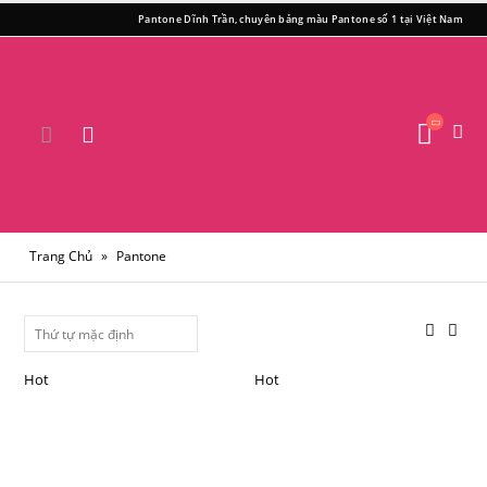
Pantone Dĩnh Trần, chuyên bảng màu Pantone số 1 tại Việt Nam
Trang Chủ
»
Pantone
Hot
Hot