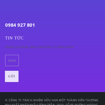
0984 927 801
TIN TỨC
NHẬN TIN BẢNG MÀU PANTONE TỪ DĨNH TRẦN
© CÔNG TY TRÁCH NHIỆM HỮU HẠN MỘT THÀNH VIÊN THƯƠNG
MẠI XUẤT NHẬP KHẨU DĨNH TRẦN. 2019. SỐ 85 ĐƯỜNG HOÀNG