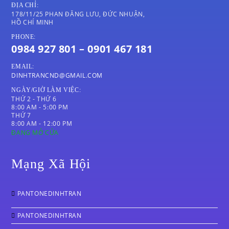
ĐỊA CHỈ:
178/11/25 PHAN ĐĂNG LƯU, ĐỨC NHUẬN,
HỒ CHÍ MINH
PHONE:
0984 927 801 – 0901 467 181
EMAIL:
DINHTRANCND@GMAIL.COM
NGÀY/GIỜ LÀM VIỆC:
THỨ 2 - THỨ 6
8:00 AM - 5:00 PM
THỨ 7
8:00 AM - 12:00 PM
ĐANG MỞ CỬA
Mạng Xã Hội
PANTONEDINHTRAN
PANTONEDINHTRAN