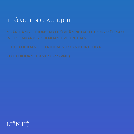
THÔNG TIN GIAO DỊCH
NGÂN HÀNG THƯƠNG MẠI CỔ PHẦN NGOẠI THƯƠNG VIỆT NAM
(VIETCOMBANK) – CHI NHÁNH PHÚ NHUẬN.
CHỦ TÀI KHOẢN: CT TNHH MTV TM XNK DINH TRAN
SỐ TÀI KHOẢN: 1069123522 (VND)
LIÊN HỆ