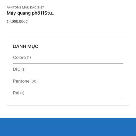
PANTONE MÀU ĐẶC BIỆT
Máy quang phổ i1Studio Designer Edition
14,000,000
₫
DANH MỤC
Coloro
(1)
DIC
(1)
Pantone
(30)
Ral
(1)