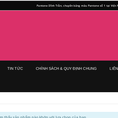
Pantone Dĩnh Trần, chuyên bảng màu Pantone số 1 tại Việt
TIN TỨC
CHÍNH SÁCH & QUY ĐỊNH CHUNG
LIÊ
ìm thấy sản phẩm nào khớp với lựa chọn của bạn.