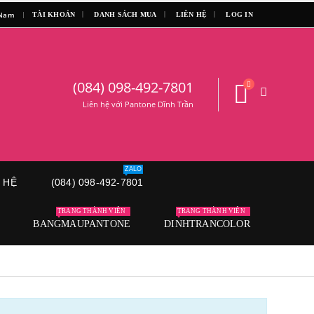
|
 Nam
TÀI KHOẢN
DANH SÁCH MUA
LIÊN HỆ
LOG IN
(084) 098-492-7801
Liên hệ với Pantone Dĩnh Trần
ZALO
N HỆ
(084) 098-492-7801
TRANG THÀNH VIÊN
TRANG THÀNH VIÊN
BANGMAUPANTONE
DINHTRANCOLOR