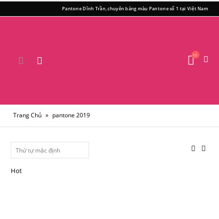
Pantone Dĩnh Trần, chuyên bảng màu Pantone số 1 tại Việt Nam
Trang Chủ
»
pantone 2019
Hot