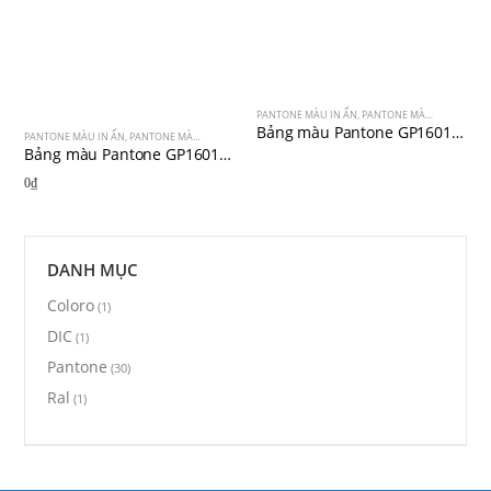
PANTONE MÀU IN ẤN
,
PANTONE MÀU IN OFFSET
,
Bảng màu Pantone GP1601A SUPL (C&U) – 2019 – 294 màu
PANTONE MÀU IN ẤN
,
PANTONE MÀU PHA
Bảng màu Pantone GP1601A (C&U) – 2019 – 2,161 màu
0
₫
DANH MỤC
Coloro
(1)
DIC
(1)
Pantone
(30)
Ral
(1)