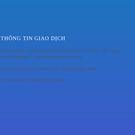
THÔNG TIN GIAO DỊCH
NGÂN HÀNG THƯƠNG MẠI CỔ PHẦN NGOẠI THƯƠNG VIỆT NAM
(VIETCOMBANK) – CHI NHÁNH PHÚ NHUẬN.
CHỦ TÀI KHOẢN: CT TNHH MTV TM XNK DINH TRAN
SỐ TÀI KHOẢN: 1069123522 (VND)