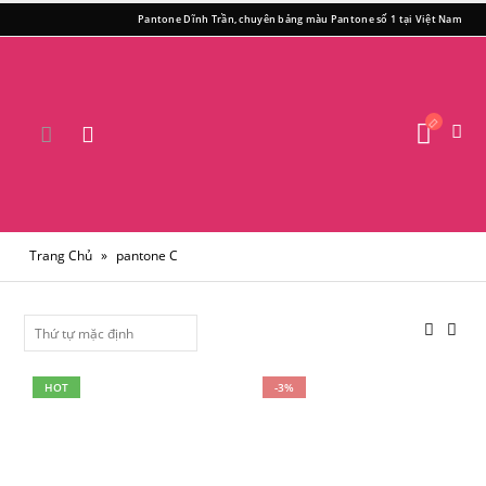
Pantone Dĩnh Trần, chuyên bảng màu Pantone số 1 tại Việt Nam
Trang Chủ
»
pantone C
HOT
-3%