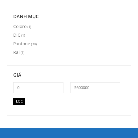
DANH MỤC
Coloro
(1)
DIC
(1)
Pantone
(30)
Ral
(1)
GIÁ
Giá
Giá
LỌC
thấp
cao
nhất
nhất