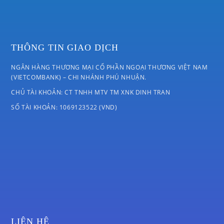
THÔNG TIN GIAO DỊCH
NGÂN HÀNG THƯƠNG MẠI CỔ PHẦN NGOẠI THƯƠNG VIỆT NAM
(VIETCOMBANK) – CHI NHÁNH PHÚ NHUẬN.
CHỦ TÀI KHOẢN: CT TNHH MTV TM XNK DINH TRAN
SỐ TÀI KHOẢN: 1069123522 (VND)
LIÊN HỆ