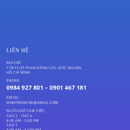
LIÊN HỆ
ĐỊA CHỈ:
178/11/25 PHAN ĐĂNG LƯU, ĐỨC NHUẬN,
HỒ CHÍ MINH
PHONE:
0984 927 801 – 0901 467 181
EMAIL:
DINHTRANCND@GMAIL.COM
NGÀY/GIỜ LÀM VIỆC:
THỨ 2 - THỨ 6
8:00 AM - 5:00 PM
THỨ 7
8:00 AM - 12:00 PM