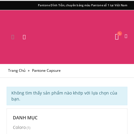
Pantone Dĩnh Trần, chuyên bảng màu Pantone số 1 tại Việt Nam
Trang Chủ
»
Pantone Capsure
Không tìm thấy sản phẩm nào khớp với lựa chọn của
bạn.
DANH MỤC
Coloro
(1)