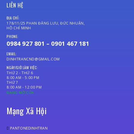
LIÊN HỆ
ĐỊA CHỈ:
178/11/25 PHAN ĐĂNG LƯU, ĐỨC NHUẬN,
HỒ CHÍ MINH
PHONE:
0984 927 801 – 0901 467 181
EMAIL:
DINHTRANCND@GMAIL.COM
NGÀY/GIỜ LÀM VIỆC:
THỨ 2 - THỨ 6
8:00 AM - 5:00 PM
THỨ 7
8:00 AM - 12:00 PM
ĐANG MỞ CỬA
Mạng Xã Hội
PANTONEDINHTRAN