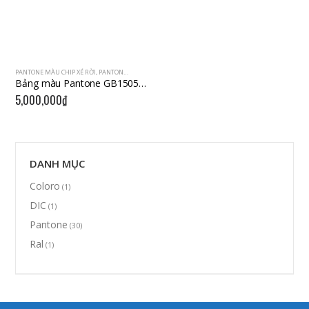
PANTONE MÀU CHIP XÉ RỜI
,
PANTONE MÀU ĐẶC BIỆT
,
PANTONE MÀU IN ẤN
Bảng màu Pantone GB1505 (Metallic) – 2017 – 300 Màu
5,000,000
₫
DANH MỤC
Coloro
(1)
DIC
(1)
Pantone
(30)
Ral
(1)