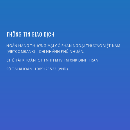
THÔNG TIN GIAO DỊCH
NGÂN HÀNG THƯƠNG MẠI CỔ PHẦN NGOẠI THƯƠNG VIỆT NAM
(VIETCOMBANK) – CHI NHÁNH PHÚ NHUẬN.
CHỦ TÀI KHOẢN: CT TNHH MTV TM XNK DINH TRAN
SỐ TÀI KHOẢN: 1069123522 (VND)