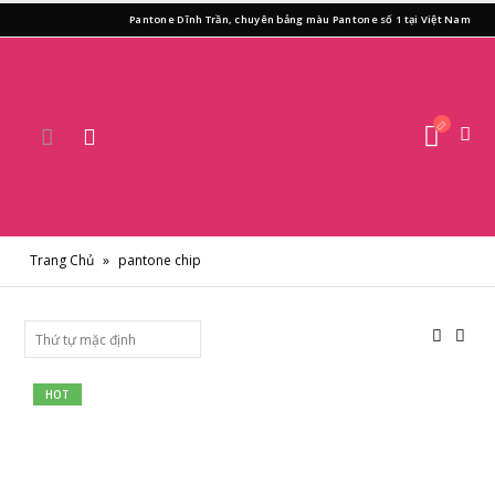
Pantone Dĩnh Trần, chuyên bảng màu Pantone số 1 tại Việt Nam
Trang Chủ
»
pantone chip
HOT