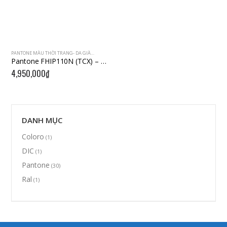
PANTONE MÀU THỜI TRANG- DA GIÀY
,
PANTONE MÀU TPX/TPG
Pantone FHIP110N (TCX) – 2019 – 2,310 Màu
4,950,000
₫
DANH MỤC
Coloro
(1)
DIC
(1)
Pantone
(30)
Ral
(1)