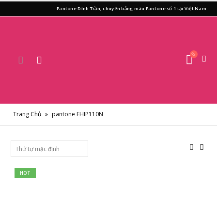
Pantone Dĩnh Trần, chuyên bảng màu Pantone số 1 tại Việt Nam
Trang Chủ
»
pantone FHIP110N
HOT