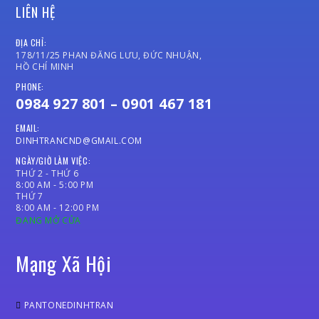
LIÊN HỆ
ĐỊA CHỈ:
178/11/25 PHAN ĐĂNG LƯU, ĐỨC NHUẬN,
HỒ CHÍ MINH
PHONE:
0984 927 801 – 0901 467 181
EMAIL:
DINHTRANCND@GMAIL.COM
NGÀY/GIỜ LÀM VIỆC:
THỨ 2 - THỨ 6
8:00 AM - 5:00 PM
THỨ 7
8:00 AM - 12:00 PM
ĐANG MỞ CỬA
Mạng Xã Hội
PANTONEDINHTRAN