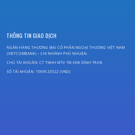
THÔNG TIN GIAO DỊCH
NGÂN HÀNG THƯƠNG MẠI CỔ PHẦN NGOẠI THƯƠNG VIỆT NAM
(VIETCOMBANK) – CHI NHÁNH PHÚ NHUẬN.
CHỦ TÀI KHOẢN: CT TNHH MTV TM XNK DINH TRAN
SỐ TÀI KHOẢN: 1069123522 (VND)