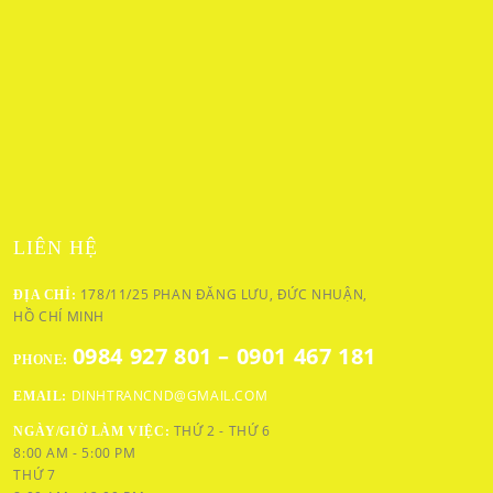
LIÊN HỆ
178/11/25 PHAN ĐĂNG LƯU, ĐỨC NHUẬN,
ĐỊA CHỈ:
HỒ CHÍ MINH
0984 927 801 – 0901 467 181
PHONE:
DINHTRANCND@GMAIL.COM
EMAIL:
THỨ 2 - THỨ 6
NGÀY/GIỜ LÀM VIỆC:
8:00 AM - 5:00 PM
THỨ 7