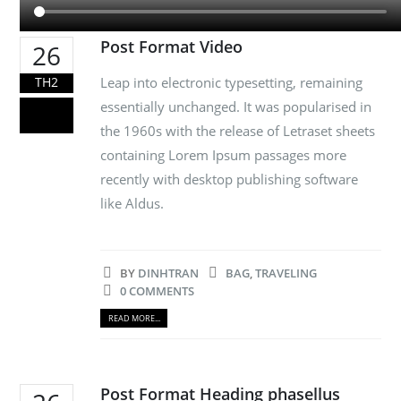
Post Format Video
26
Leap into electronic typesetting, remaining
TH2
essentially unchanged. It was popularised in
the 1960s with the release of Letraset sheets
containing Lorem Ipsum passages more
recently with desktop publishing software
like Aldus.
BY
DINHTRAN
BAG
,
TRAVELING
0 COMMENTS
READ MORE...
Post Format Heading phasellus