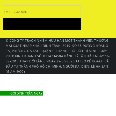
© CÔNG TY TRÁCH NHIỆM HỮU HẠN MỘT THÀNH VIÊN THƯƠNG
MẠI XUẤT NHẬP KHẨU DĨNH TRẦN. 2019. SỐ 85 ĐƯỜNG HOÀNG
SA, PHƯỜNG ĐA KAO, QUẬN 1, THÀNH PHỐ HỒ CHÍ MINH. GIẤY
PHÉP KINH DOANH SỐ: 0314234584 ĐĂNG KÝ LẦN ĐẦU NGÀY 16-
02-2017 THAY ĐỔI LẦN 6 NGÀY 29-06-2020 TẠI SỞ KẾ HOẠCH VÀ
ĐẦU TƯ THÀNH PHỐ HỒ CHÍ MINH. NGƯỜI ĐẠI DIỆN: LÊ HÀ SAN
(GIÁM ĐỐC)
GỌI DĨNH TRẦN NGAY!