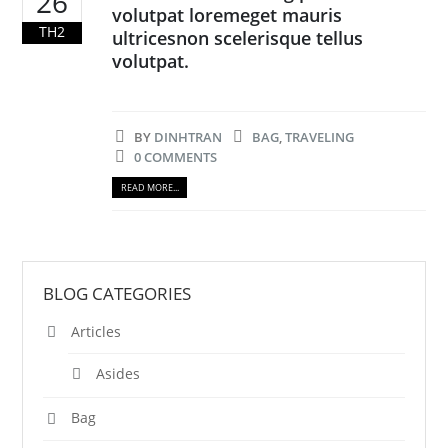
26
volutpat loremeget mauris
TH2
ultricesnon scelerisque tellus
volutpat.
BY
DINHTRAN
BAG
,
TRAVELING
0 COMMENTS
READ MORE...
BLOG CATEGORIES
Articles
Asides
Bag