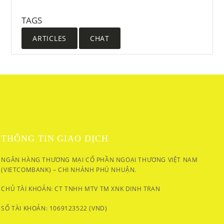
TAGS
ARTICLES
CHAT
THÔNG TIN GIAO DỊCH
NGÂN HÀNG THƯƠNG MẠI CỔ PHẦN NGOẠI THƯƠNG VIỆT NAM
(VIETCOMBANK) – CHI NHÁNH PHÚ NHUẬN.
CHỦ TÀI KHOẢN: CT TNHH MTV TM XNK DINH TRAN
SỐ TÀI KHOẢN: 1069123522 (VND)