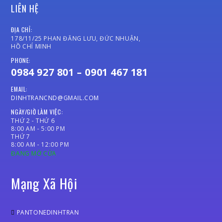
LIÊN HỆ
ĐỊA CHỈ:
178/11/25 PHAN ĐĂNG LƯU, ĐỨC NHUẬN,
HỒ CHÍ MINH
PHONE:
0984 927 801 – 0901 467 181
EMAIL:
DINHTRANCND@GMAIL.COM
NGÀY/GIỜ LÀM VIỆC:
THỨ 2 - THỨ 6
8:00 AM - 5:00 PM
THỨ 7
8:00 AM - 12:00 PM
ĐANG MỞ CỬA
Mạng Xã Hội
PANTONEDINHTRAN