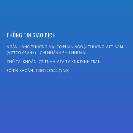
THÔNG TIN GIAO DỊCH
NGÂN HÀNG THƯƠNG MẠI CỔ PHẦN NGOẠI THƯƠNG VIỆT NAM
(VIETCOMBANK) – CHI NHÁNH PHÚ NHUẬN.
CHỦ TÀI KHOẢN: CT TNHH MTV TM XNK DINH TRAN
SỐ TÀI KHOẢN: 1069123522 (VND)