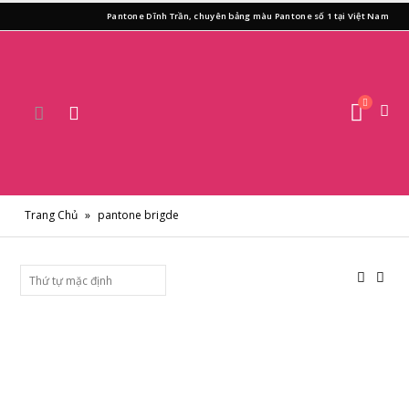
Pantone Dĩnh Trần, chuyên bảng màu Pantone số 1 tại Việt Nam
Trang Chủ
»
pantone brigde