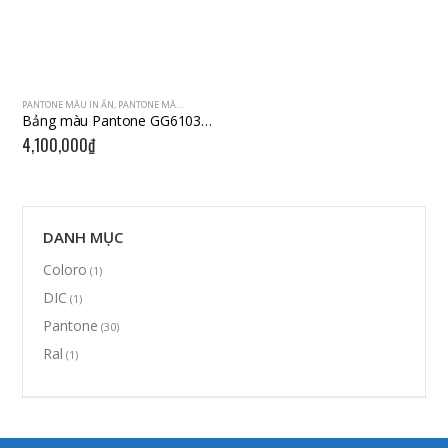
PANTONE MÀU IN ẤN
,
PANTONE MÀU IN OFFSET
,
PANTONE MÀU THIẾT KẾ
,
PANTONE MÀU TỔNG H
Bảng màu Pantone GG6103N (CMYK) – 1,845 Màu
4,100,000
₫
DANH MỤC
Coloro
(1)
DIC
(1)
Pantone
(30)
Ral
(1)