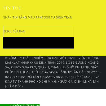
TIN TỨC
NHẬN TIN BẢNG MÀU PANTONE TỪ DĨNH TRẦN
© CÔNG TY TRÁCH NHIỆM HỮU HẠN MỘT THÀNH VIÊN THƯƠNG
MẠI XUẤT NHẬP KHẨU DĨNH TRẦN. 2019. SỐ 85 ĐƯỜNG HOÀNG
SA, PHƯỜNG ĐA KAO, QUẬN 1, THÀNH PHỐ HỒ CHÍ MINH. GIẤY
PHÉP KINH DOANH SỐ: 0314234584 ĐĂNG KÝ LẦN ĐẦU NGÀY 16-
02-2017 THAY ĐỔI LẦN 6 NGÀY 29-06-2020 TẠI SỞ KẾ HOẠCH VÀ
ĐẦU TƯ THÀNH PHỐ HỒ CHÍ MINH. NGƯỜI ĐẠI DIỆN: LÊ HÀ SAN
(GIÁM ĐỐC)