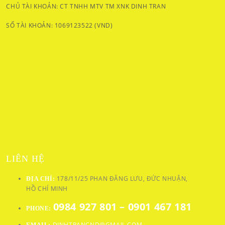
CHỦ TÀI KHOẢN: CT TNHH MTV TM XNK DINH TRAN
SỐ TÀI KHOẢN: 1069123522 (VND)
LIÊN HỆ
178/11/25 PHAN ĐĂNG LƯU, ĐỨC NHUẬN,
ĐỊA CHỈ:
HỒ CHÍ MINH
0984 927 801 – 0901 467 181
PHONE:
DINHTRANCND@GMAIL.COM