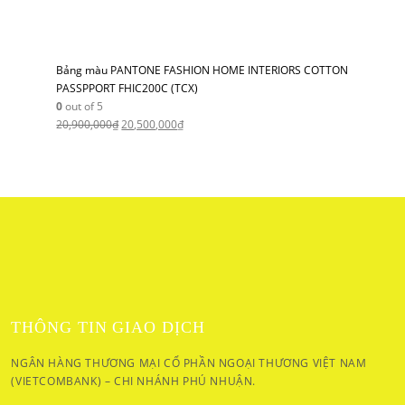
Bảng màu PANTONE FASHION HOME INTERIORS COTTON
PASSPPORT FHIC200C (TCX)
0
out of 5
20,900,000
₫
20,500,000
₫
THÔNG TIN GIAO DỊCH
NGÂN HÀNG THƯƠNG MẠI CỔ PHẦN NGOẠI THƯƠNG VIỆT NAM
(VIETCOMBANK) – CHI NHÁNH PHÚ NHUẬN.