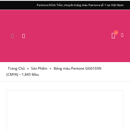
Pantone Dĩnh Trần, chuyên bảng màu Pantone số 1 tại Việt Nam
Trang Chủ
»
Sản Phẩm
»
Bảng màu Pantone GG6103N
(CMYK) – 1,845 Màu