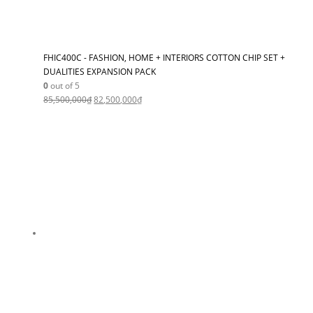
FHIC400C - FASHION, HOME + INTERIORS COTTON CHIP SET +
DUALITIES EXPANSION PACK
0
out of 5
85,500,000
₫
82,500,000
₫