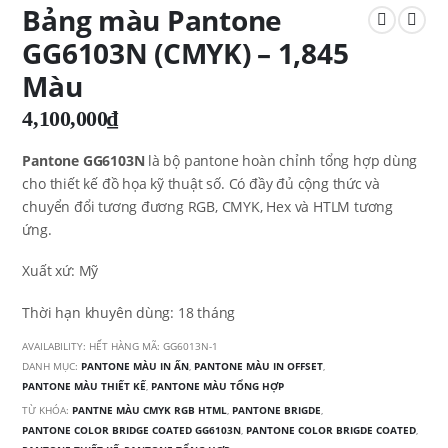
Bảng màu Pantone
GG6103N (CMYK) – 1,845
Màu
4,100,000
₫
Pantone GG6103N
là bộ pantone hoàn chỉnh tổng hợp dùng
cho thiết kế đồ họa kỹ thuật số. Có đầy đủ cộng thức và
chuyển đổi tương đương RGB, CMYK, Hex và HTLM tương
ứng.
Xuất xứ: Mỹ
Thời hạn khuyên dùng: 18 tháng
AVAILABILITY:
HẾT HÀNG
MÃ:
GG6013N-1
DANH MỤC:
PANTONE MÀU IN ẤN
,
PANTONE MÀU IN OFFSET
,
PANTONE MÀU THIẾT KẾ
,
PANTONE MÀU TỔNG HỢP
TỪ KHÓA:
PANTNE MÀU CMYK RGB HTML
,
PANTONE BRIGDE
,
PANTONE COLOR BRIDGE COATED GG6103N
,
PANTONE COLOR BRIGDE COATED
,