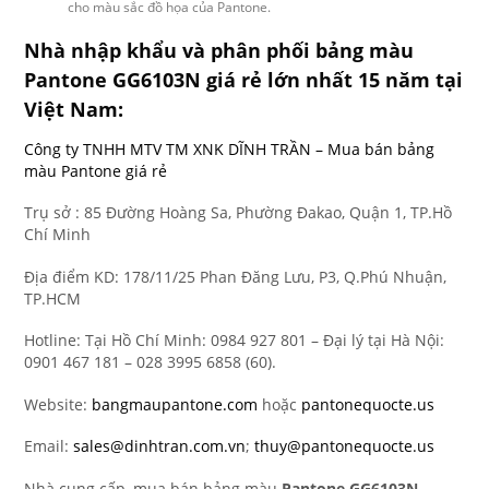
cho màu sắc đồ họa của Pantone.
Nhà nhập khẩu và phân phối bảng màu
Pantone GG6103N giá rẻ lớn nhất 15 năm tại
Việt Nam:
Công ty TNHH MTV TM XNK DĨNH TRẦN – Mua bán bảng
màu Pantone giá rẻ
Trụ sở : 85 Đường Hoàng Sa, Phường Đakao, Quận 1, TP.Hồ
Chí Minh
Địa điểm KD: 178/11/25 Phan Đăng Lưu, P3, Q.Phú Nhuận,
TP.HCM
Hotline: Tại Hồ Chí Minh: 0984 927 801 – Đại lý tại Hà Nội:
0901 467 181 – 028 3995 6858 (60).
Website:
bangmaupantone.com
hoặc
pantonequocte.us
Email:
sales@dinhtran.com.vn
;
thuy@pantonequocte.us
Nhà cung cấp, mua bán bảng màu
Pantone
GG6103N