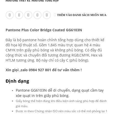
PANTONE THIẾT KẾ
,
PANTONE TỔNG HỢP
THÊM VÀO DANH SÁCH MUỐN MUA
Pantone Plus Color Bridge Coated GG6103N
Đây là bộ pantone hoàn chỉnh tổng hợp dùng cho thiết kế
đồ họa kỹ thuật số. Gồm 1,845 màu trực quan hệ 4 màu
CMYK trên giấy phủ bóng và không phủ bóng. Có đầy đủ
cộng thức và chuyển đổi tương đương RGB,CMYK, Hex và
HTLM tương ứng. Bộ này chỉ có cây C (phủ bóng).
Xin giọi ,zalo 0984 927 801 để tư vấn thêm !
Định dạng
Pantone GG6103N dễ di chuyển, dạng quạt cầm tay
xòe quạt in trên giấy phủ bóng.
Giấy bóng thể hiện đúng khi điều kiện ánh sáng phù hợp để đánh
giá màu.
Được in theo Chứng nhận ISO nên màu sắc có thể mô phỏng lại 1