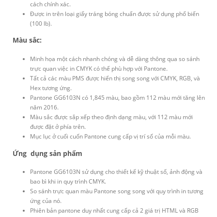
cách chính xác.
Được in trên loại giấy tráng bóng chuẩn được sử dụng phổ biến
(100 lb).
Màu sắc:
Minh họa một cách nhanh chóng và dễ dàng thông qua so sánh
trực quan việc in CMYK có thể phù hợp với Pantone.
Tất cả các màu PMS được hiển thị song song với CMYK, RGB, và
Hex tương ứng.
Pantone GG6103N có 1,845 màu, bao gồm 112 màu mới tăng lên
năm 2016.
Màu sắc được sắp xếp theo định dạng màu, với 112 màu mới
được đặt ở phía trên.
Mục lục ở cuối cuốn Pantone cung cấp vị trí số của mỗi màu.
Ứng dụng sản phẩm
Pantone GG6103N sử dụng cho thiết kế kỹ thuật số, ảnh động và
bao bì khi in quy trình CMYK.
So sánh trực quan màu Pantone song song với quy trình in tương
ứng của nó.
Phiên bản pantone duy nhất cung cấp cả 2 giá trị HTML và RGB